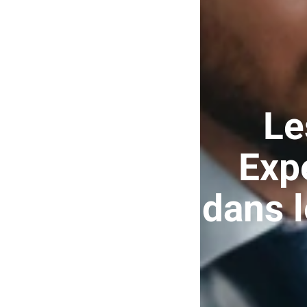
Le
Expe
dans 