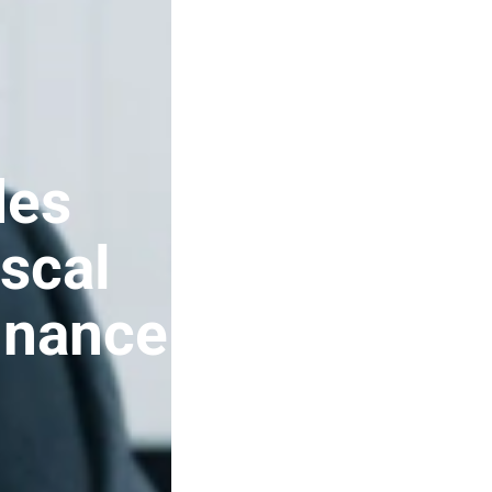
des
iscal
inance