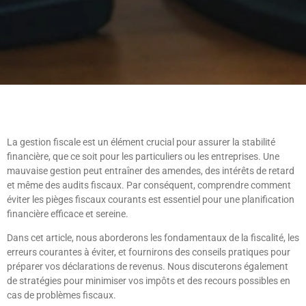
La gestion fiscale est un élément crucial pour assurer la stabilité
financière, que ce soit pour les particuliers ou les entreprises. Une
mauvaise gestion peut entraîner des amendes, des intérêts de retard
et même des audits fiscaux. Par conséquent, comprendre comment
éviter les pièges fiscaux courants est essentiel pour une planification
financière efficace et sereine.
Dans cet article, nous aborderons les fondamentaux de la fiscalité, les
erreurs courantes à éviter, et fournirons des conseils pratiques pour
préparer vos déclarations de revenus. Nous discuterons également
de stratégies pour minimiser vos impôts et des recours possibles en
cas de problèmes fiscaux.