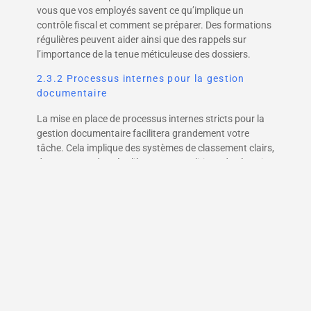
vous que vos employés savent ce qu’implique un
contrôle fiscal et comment se préparer. Des formations
régulières peuvent aider ainsi que des rappels sur
l’importance de la tenue méticuleuse des dossiers.
2.3.2 Processus internes pour la gestion
documentaire
La mise en place de processus internes stricts pour la
gestion documentaire facilitera grandement votre
tâche. Cela implique des systèmes de classement clairs,
des sauvegardes régulières et une politique de rétention
des documents adaptée.
3. Gestion du contrôle fiscal
en cours
3.1 Collaboration avec les agents fiscaux
3.1.1 Communication claire et précise
La clé ici est la communication. Soyez clair, précis et